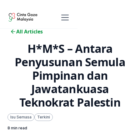
All Articles
H*M*S – Antara
Penyusunan Semula
Pimpinan dan
Jawatankuasa
Teknokrat Palestin
Isu Semasa
Terkini
8 min read