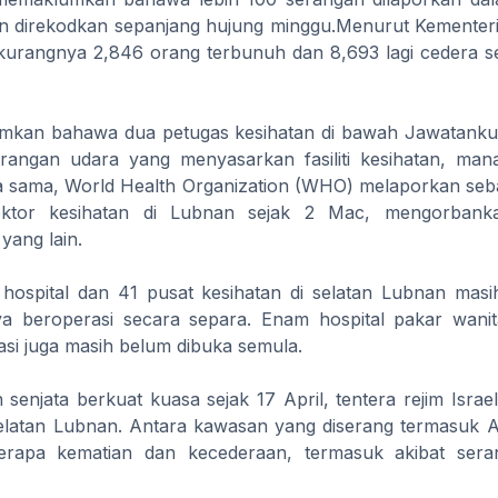
n direkodkan sepanjang hujung minggu.Menurut Kementer
urangnya 2,846 orang terbunuh dan 8,693 lagi cedera se
mkan bahawa dua petugas kesihatan di bawah Jawatankua
rangan udara yang menyasarkan fasiliti kesihatan, mana
a sama, World Health Organization (WHO) melaporkan seb
sektor kesihatan di Lubnan sejak 2 Mac, mengorban
ang lain.
a hospital dan 41 pusat kesihatan di selatan Lubnan masi
ya beroperasi secara separa. Enam hospital pakar wanit
si juga masih belum dibuka semula.
senjata berkuat kuasa sejak 17 April, tentera rejim Israe
elatan Lubnan. Antara kawasan yang diserang termasuk Ab
rapa kematian dan kecederaan, termasuk akibat sera